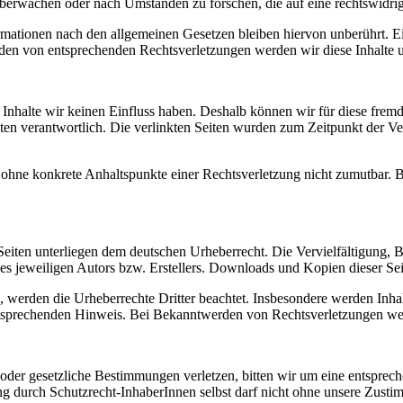
 überwachen oder nach Umständen zu forschen, die auf eine rechtswidrig
ationen nach den allgemeinen Gesetzen bleiben hiervon unberührt. Ein
den von entsprechenden Rechtsverletzungen werden wir diese Inhalte 
n Inhalte wir keinen Einfluss haben. Deshalb können wir für diese fre
 Seiten verantwortlich. Die verlinkten Seiten wurden zum Zeitpunkt der
och ohne konkrete Anhaltspunkte einer Rechtsverletzung nicht zumutbar
n Seiten unterliegen dem deutschen Urheberrecht. Die Vervielfältigung,
 jeweiligen Autors bzw. Erstellers. Downloads und Kopien dieser Seite
n, werden die Urheberrechte Dritter beachtet. Insbesondere werden Inhal
tsprechenden Hinweis. Bei Bekanntwerden von Rechtsverletzungen wer
r oder gesetzliche Bestimmungen verletzen, bitten wir um eine entspre
 durch Schutzrecht-InhaberInnen selbst darf nicht ohne unsere Zustimm