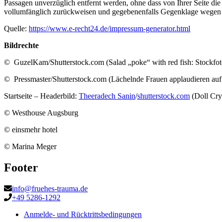
Passagen unverzüglich entfernt werden, ohne dass von Ihrer Seite d
vollumfänglich zurückweisen und gegebenenfalls Gegenklage wegen 
Quelle:
https://www.e-recht24.de/impressum-generator.html
Bildrechte
© GuzelKam/Shutterstock.com (Salad „poke“ with red fish: Stockfo
© Pressmaster/Shutterstock.com (Lächelnde Frauen applaudieren auf
Startseite – Headerbild:
Theeradech Sanin
/
shutterstock.com
(Doll Cryi
© Westhouse Augsburg
© einsmehr hotel
© Marina Meger
Footer
info@fruehes-trauma.de
+49 5286-1292
Anmelde- und Rücktrittsbedingungen